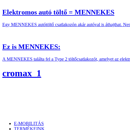
Elektromos autó töltő = MENNEKES
Egy MENNEKES autótöltő csatlakozón akár autóval is áthajthat. Nem
Ez is MENNEKES:
A MENNEKES találta fel a Type 2 töltőcsatlakozót, amelyet az elekt
cromax_1
E-MOBILITÁS
TERMÉKEINK