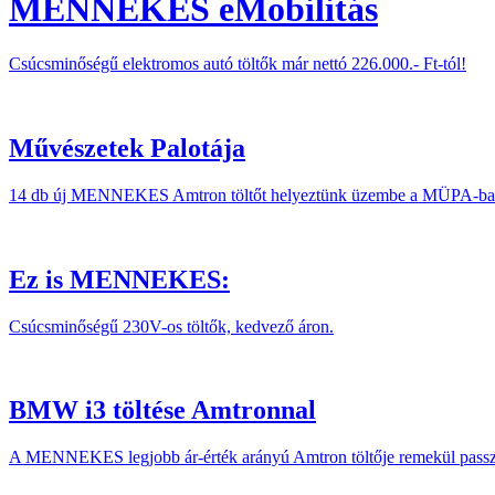
MENNEKES eMobilitás
Csúcsminőségű elektromos autó töltők már nettó 226.000.- Ft-tól!
Művészetek Palotája
14 db új MENNEKES Amtron töltőt helyeztünk üzembe a MÜPA-b
Ez is MENNEKES:
Csúcsminőségű 230V-os töltők, kedvező áron.
BMW i3 töltése Amtronnal
A MENNEKES legjobb ár-érték arányú Amtron töltője remekül pass