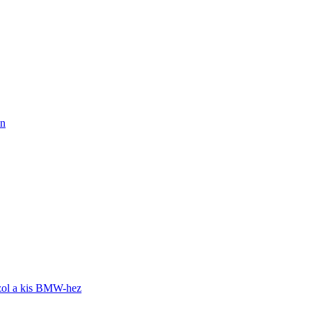
an
zol a kis BMW-hez