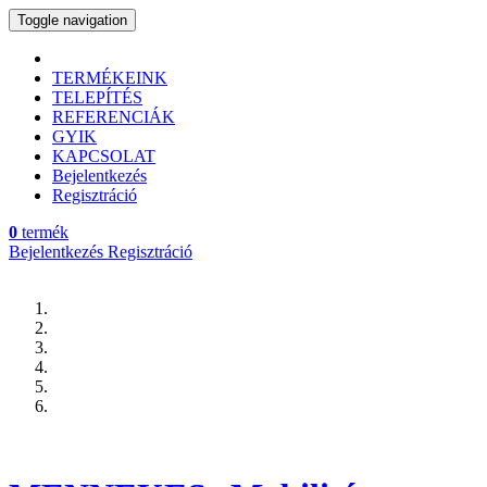
Toggle navigation
TERMÉKEINK
TELEPÍTÉS
REFERENCIÁK
GYIK
KAPCSOLAT
Bejelentkezés
Regisztráció
0
termék
Bejelentkezés
Regisztráció