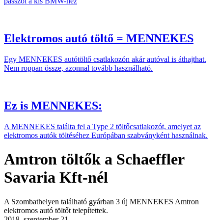
passzol a kis BMW-hez
Elektromos autó töltő = MENNEKES
Egy MENNEKES autótöltő csatlakozón akár autóval is áthajthat.
Nem roppan össze, azonnal tovább használható.
Ez is MENNEKES:
A MENNEKES találta fel a Type 2 töltőcsatlakozót, amelyet az
elektromos autók töltéséhez Európában szabványként használnak.
Amtron töltők a Schaeffler
Savaria Kft-nél
A Szombathelyen található gyárban 3 új MENNEKES Amtron
elektromos autó töltőt telepítettek.
2018. szeptember 21.