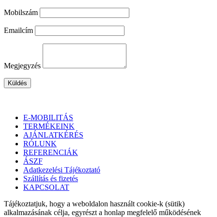
Mobilszám
Emailcím
Megjegyzés
Küldés
E-MOBILITÁS
TERMÉKEINK
AJÁNLATKÉRÉS
RÓLUNK
REFERENCIÁK
ÁSZF
Adatkezelési Tájékoztató
Szállítás és fizetés
KAPCSOLAT
Tájékoztatjuk, hogy a weboldalon használt cookie-k (sütik)
alkalmazásának célja, egyrészt a honlap megfelelő működésének