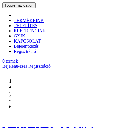
Toggle navigation
TERMÉKEINK
TELEPÍTÉS
REFERENCIÁK
GYIK
KAPCSOLAT
Bejelentkezés
Regisztráció
0
termék
Bejelentkezés
Regisztráció