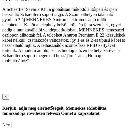
A Schaeffler Savaria Kft. a globálisan működő autóipari és ipari
beszállító Schaeffler-csoport tagja. A Szombathelyen található
gyárban 3 új MENNEKES Amtron elektromos autó töltőt
telepítettek. Kettőt a telephely belső területén falra szereltek, egyet
pedig a munkavállalói vendégparkolóban, MENNEKES nemesacél
oszlopon állítottak fel. A telepített Amtron Premium E 22 készülékek
kábel nélküli, csatlakozós változatok, így 1-es és 2-es típusú kábel is
használható rajtuk. A felhasználók azonosítása RFID kártyával
történik. A modern autótöltési technológia üzembe helyezésével a
Schaeffler-csoport megerősíti hozzájárulását a „Holnap
mobilitásához“.
×
Kérjük, adja meg elérhetőségeit, Mennekes eMobilitás
tanácsadója rövidesen felveszi Önnel a kapcsolatot.
Név