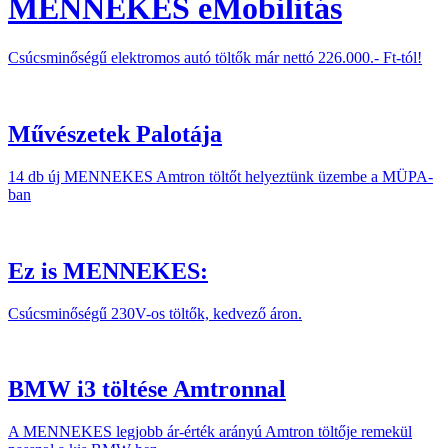
MENNEKES eMobilitás
Csúcsminőségű elektromos autó töltők már nettó 226.000.- Ft-tól!
Művészetek Palotája
14 db új MENNEKES Amtron töltőt helyeztünk üzembe a MÜPA-
ban
Ez is MENNEKES:
Csúcsminőségű 230V-os töltők, kedvező áron.
BMW i3 töltése Amtronnal
A MENNEKES legjobb ár-érték arányú Amtron töltője remekül